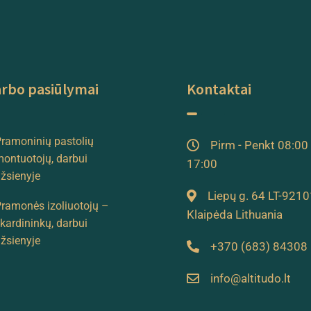
rbo pasiūlymai
Kontaktai
ramoninių pastolių
Pirm - Penkt 08:00 
ontuotojų, darbui
17:00
žsienyje
Liepų g. 64 LT-9210
ramonės izoliuotojų –
Klaipėda Lithuania
kardininkų, darbui
žsienyje
+370 (683) 84308
info@altitudo.lt