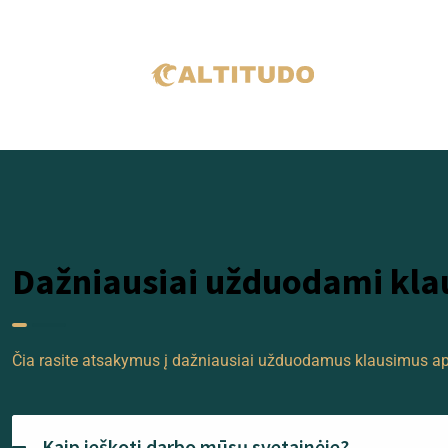
Dažniausiai užduodami kla
Čia rasite atsakymus į dažniausiai užduodamus klausimus apie
Kaip ieškoti darbo mūsų svetainėje?