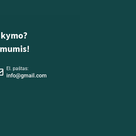
akymo?
u mumis!
El. paštas:
info@gmail.com