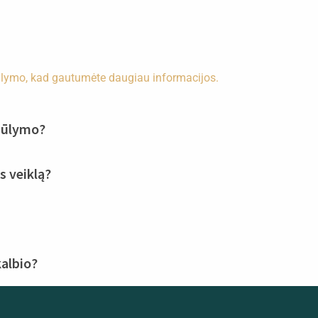
ūlymo, kad gautumėte daugiau informacijos.
siūlymo?
s veiklą?
kalbio?