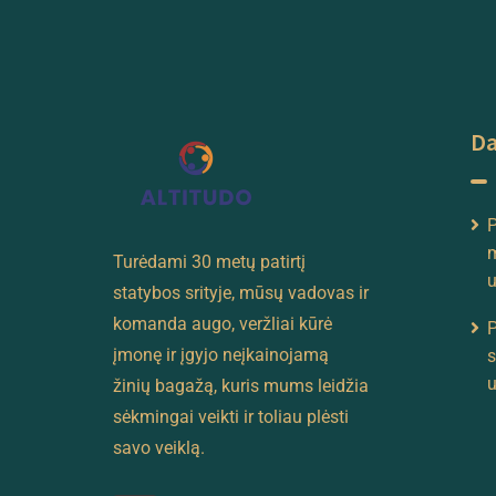
Da
P
m
Turėdami 30 metų patirtį
u
statybos srityje, mūsų vadovas ir
komanda augo, veržliai kūrė
P
įmonę ir įgyjo neįkainojamą
s
u
žinių bagažą, kuris mums leidžia
sėkmingai veikti ir toliau plėsti
savo veiklą.