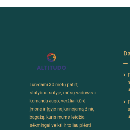
Da
P
m
Turėdami 30 metų patirtį
u
statybos srityje, mūsų vadovas ir
komanda augo, veržliai kūrė
P
įmonę ir įgyjo neįkainojamą žinių
s
u
bagažą, kuris mums leidžia
sėkmingai veikti ir toliau plėsti