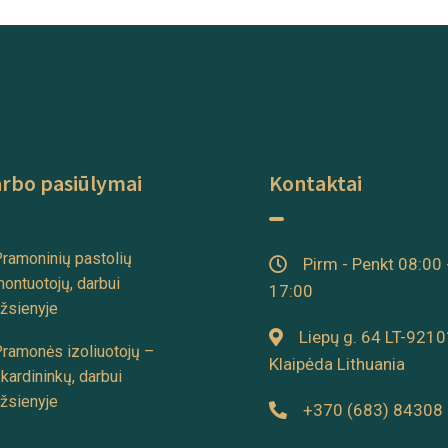
rbo pasiūlymai
Kontaktai
ramoninių pastolių
Pirm - Penkt 08:00 
ontuotojų, darbui
17:00
žsienyje
Liepų g. 64 LT-9210
ramonės izoliuotojų –
Klaipėda Lithuania
kardininkų, darbui
žsienyje
+370 (683) 84308