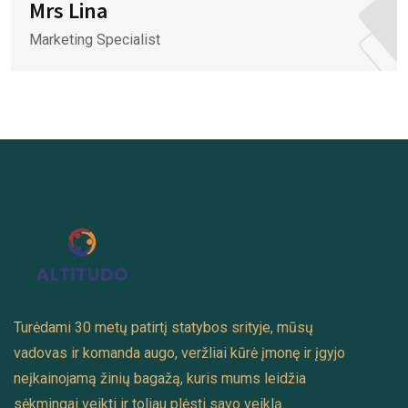
Mrs Lina
Marketing Specialist
Turėdami 30 metų patirtį statybos srityje, mūsų
vadovas ir komanda augo, veržliai kūrė įmonę ir įgyjo
neįkainojamą žinių bagažą, kuris mums leidžia
sėkmingai veikti ir toliau plėsti savo veiklą.