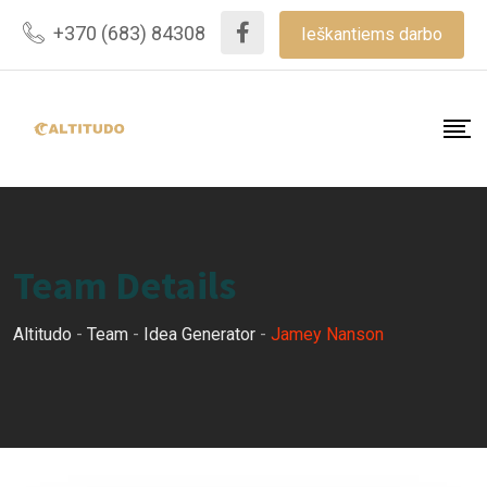
Skip
+370 (683) 84308
Ieškantiems darbo
to
content
Team Details
Altitudo
-
Team
-
Idea Generator
-
Jamey Nanson