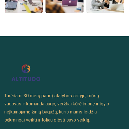
Turėdami 30 metų patirtį statybos srityje, mūsų
vadovas ir komanda augo, veržliai kūrė įmonę ir įgyjo
neįkainojamą žinių bagažą, kuris mums leidžia
sėkmingai veikti ir toliau plėsti savo veiklą.