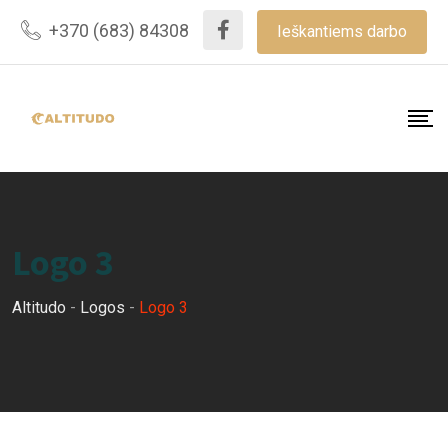
Skip
+370 (683) 84308
Ieškantiems darbo
to
content
Logo 3
Altitudo
-
Logos
-
Logo 3